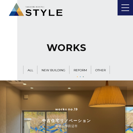
WORKS
ALL
NEW BUILDING
REFORM
OTHER
works no.19
中古住宅リノベーション
和歌山県田辺市